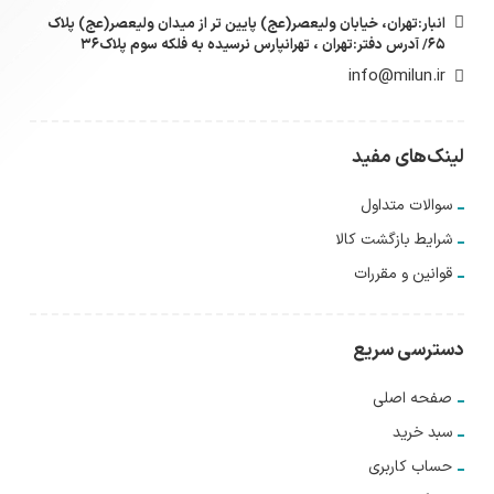
انبار:تهران، خیابان ولیعصر(عج) پایین تر از میدان ولیعصر(عج) پلاک
۶۵/ آدرس دفتر:تهران ، تهرانپارس نرسیده به فلکه سوم پلاک۳۶
info@milun.ir
لینک‌های مفید
سوالات متداول
شرایط بازگشت کالا
قوانین و مقررات
دسترسی سریع
صفحه اصلی
سبد خرید
حساب کاربری