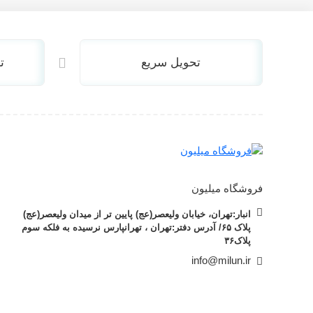
SSD اینترنال
SSD اکسترنال
پاور
تحویل سریع
ت
پاور گرین
پاور کولر مستر
پاور تسکو
درایو نوری کامپیوتر
اینترنال
اکسترنال
کیس کامپیوتر
فروشگاه میلیون
فن پردازنده
فن پردازنده گرین
انبار:تهران، خیابان ولیعصر(عج) پایین تر از میدان ولیعصر(عج)
فن پردازنده کولر مستر
پلاک ۶۵/ آدرس دفتر:تهران ، تهرانپارس نرسیده به فلکه سوم
پلاک۳۶
فن پردازنده دیپ کول
info@milun.ir
کیبورد
کیبورد ام اس ای
کیبورد گرین