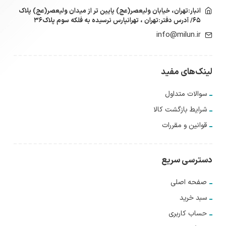
انبار:تهران، خیابان ولیعصر(عج) پایین تر از میدان ولیعصر(عج) پلاک
۶۵/ آدرس دفتر:تهران ، تهرانپارس نرسیده به فلکه سوم پلاک۳۶
info@milun.ir
لینک‌های مفید
سوالات متداول
شرایط بازگشت کالا
قوانین و مقررات
دسترسی سریع
صفحه اصلی
سبد خرید
حساب کاربری