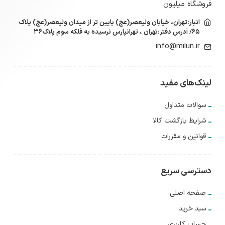
فروشگاه میلیون
انبار:تهران، خیابان ولیعصر(عج) پایین تر از میدان ولیعصر(عج) پلاک
۶۵/ آدرس دفتر:تهران ، تهرانپارس نرسیده به فلکه سوم پلاک۳۶
info@milun.ir
لینک‌های مفید
سوالات متداول
شرایط بازگشت کالا
قوانین و مقررات
دسترسی سریع
صفحه اصلی
سبد خرید
حساب کاربری