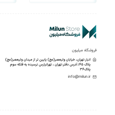
کیبورد گرین
کیبورد تسکو
کیبورد ایسوس
ماوس
ماوس ام اس آی
ماوس ای فورتک
ماوس لاجیتک
ماوس تسکو
فروشگاه میلیون
ماوس ایسوس
انبار:تهران، خیابان ولیعصر(عج) پایین تر از میدان ولیعصر(عج)
اسپیکر
پلاک ۶۵/ آدرس دفتر:تهران ، تهرانپارس نرسیده به فلکه سوم
اسپیکر تسکو
پلاک۳۶
اسپیکر لاجیتک
info@milun.ir
اسپیکر مارشال
هدست ،هدفون
هدفون کریتیو
هدفون تسکو
هدفون ریزر
فلش مموری