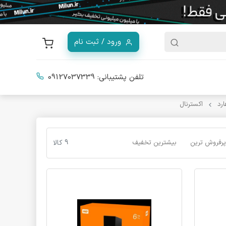
ورود / ثبت نام
تلفن پشتیبانی:
09127037339
رد
اکسترنال
پرفروش ترین
بیشترین تخفیف
9 کالا