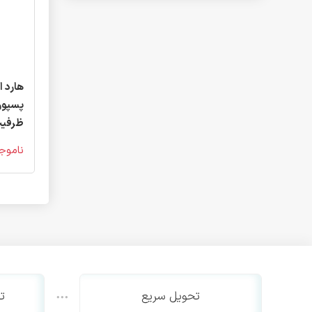
اینترنال
اکسترنال
SSD اینترنال
SSD اکسترنال
پاور
هارد 
پاور گرین
پاور کولر مستر
ظرفیت 4 ترا
پاور تسکو
درایو نوری کامپیوتر
ناموج
اینترنال
اکسترنال
کیس کامپیوتر
فن پردازنده
فن پردازنده گرین
فن پردازنده کولر مستر
فن پردازنده دیپ کول
کیبورد
تحویل سریع
ت
کیبورد ام اس ای