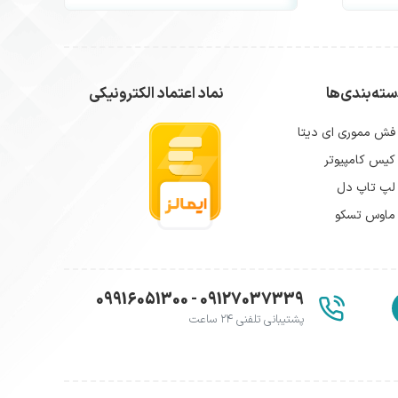
ته‌بندی‌ها
نماد اعتماد الکترونیکی
فش مموری ای دیتا
کیس کامپیوتر
لپ تاپ دل
ماوس تسکو
09127037339 - 09916051300
پشتیبانی تلفنی ۲۴ ساعت