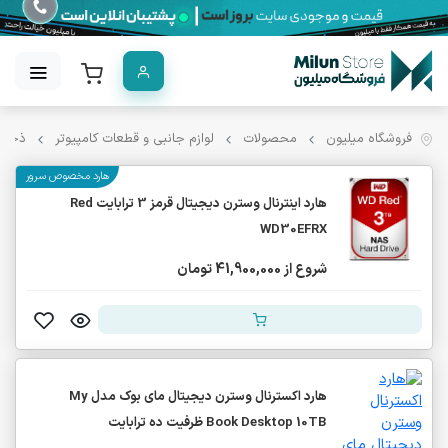
فروشگاه میلیون
محصولات
لوازم جانبی و قطعات کامپیوتر
ذخیره
هارد مخصوص سرور
هارد اینترنال وسترن دیجیتال قرمز 3 ترابایت Red
WD30EFRX
شروع از 41,900,000 تومان
هارد اکسترنال وسترن دیجیتال مای بوک مدل My
Book Desktop 10TB ظرفیت ده ترابایت