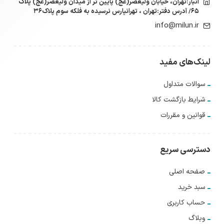
انبار:تهران، خیابان ولیعصر(عج) پایین تر از میدان ولیعصر(عج) پلاک
۶۵/ آدرس دفتر:تهران ، تهرانپارس نرسیده به فلکه سوم پلاک۳۶
info@milun.ir
لینک‌های مفید
سوالات متداول
شرایط بازگشت کالا
قوانین و مقررات
دسترسی سریع
صفحه اصلی
سبد خرید
حساب کاربری
وبلاگ