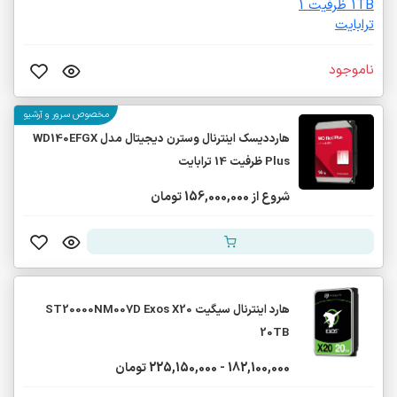
ناموجود
مخصوص سرور و آرشیو
هارددیسک اینترنال وسترن دیجیتال مدل WD140EFGX
Plus ظرفیت 14 ترابایت
شروع از 156,000,000 تومان
هارد اینترنال سیگیت ST20000NM007D Exos X20
20TB
182,100,000 - 225,150,000 تومان