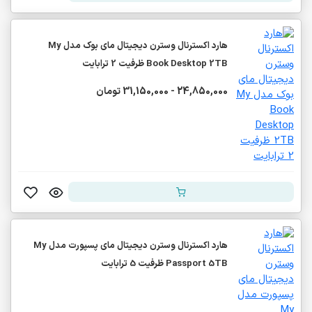
هارد اکسترنال وسترن دیجیتال مای بوک مدل My
Book Desktop 2TB ظرفیت 2 ترابایت
24,850,000 - 31,150,000 تومان
هارد اکسترنال وسترن دیجیتال مای پسپورت مدل My
Passport 5TB ظرفیت 5 ترابایت