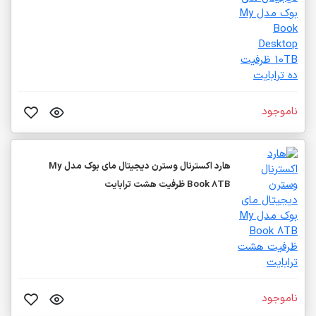
ناموجود
هارد اکسترنال وسترن دیجیتال مای بوک مدل My
Book 8TB ظرفیت هشت ترابایت
ناموجود