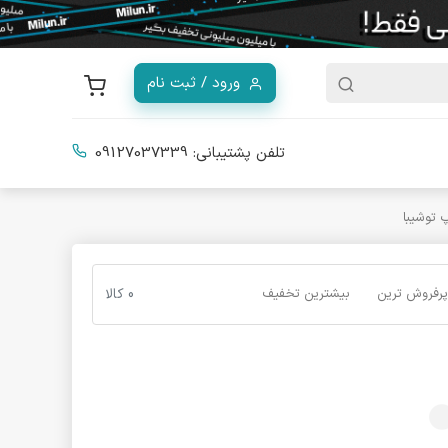
ورود / ثبت نام
تلفن پشتیبانی:
09127037339
 توشیبا
پرفروش ترین
بیشترین تخفیف
0 کالا