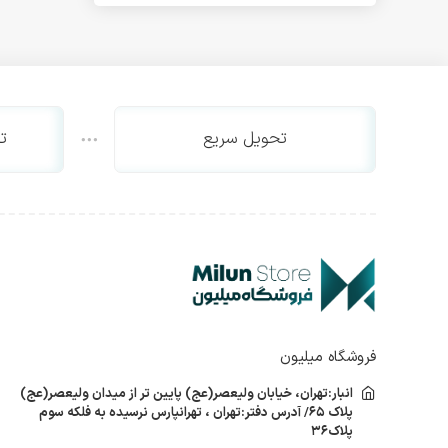
اینترنال
اکسترنال
SSD اینترنال
SSD اکسترنال
پاور
تحویل سریع
ت
پاور گرین
پاور کولر مستر
پاور تسکو
درایو نوری کامپیوتر
اینترنال
اکسترنال
کیس کامپیوتر
فن پردازنده
فن پردازنده گرین
فروشگاه میلیون
فن پردازنده کولر مستر
انبار:تهران، خیابان ولیعصر(عج) پایین تر از میدان ولیعصر(عج)
فن پردازنده دیپ کول
پلاک ۶۵/ آدرس دفتر:تهران ، تهرانپارس نرسیده به فلکه سوم
کیبورد
پلاک۳۶