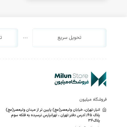
اینترنال
اکسترنال
SSD اینترنال
SSD اکسترنال
پاور
تحویل سریع
ت
پاور گرین
پاور کولر مستر
پاور تسکو
درایو نوری کامپیوتر
اینترنال
اکسترنال
کیس کامپیوتر
فن پردازنده
فن پردازنده گرین
فروشگاه میلیون
فن پردازنده کولر مستر
انبار:تهران، خیابان ولیعصر(عج) پایین تر از میدان ولیعصر(عج)
فن پردازنده دیپ کول
پلاک ۶۵/ آدرس دفتر:تهران ، تهرانپارس نرسیده به فلکه سوم
کیبورد
پلاک۳۶
کیبورد ام اس ای