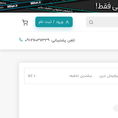
ورود / ثبت نام
تلفن پشتیبانی:
09127037339
پرفروش ترین
بیشترین تخفیف
0 کالا