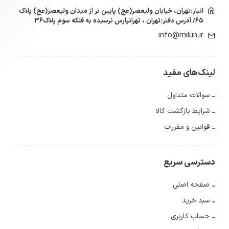
انبار:تهران، خیابان ولیعصر(عج) پایین تر از میدان ولیعصر(عج) پلاک
۶۵/ آدرس دفتر:تهران ، تهرانپارس نرسیده به فلکه سوم پلاک۳۶
info@milun.ir
لینک‌های مفید
سوالات متداول
شرایط بازگشت کالا
قوانین و مقررات
دسترسی سریع
صفحه اصلی
سبد خرید
حساب کاربری