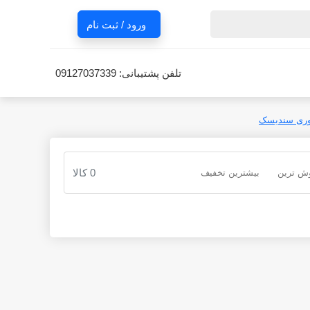
ورود / ثبت نام
تلفن پشتیبانی:
09127037339
ری سندیسک
0 کالا
ش ترین
بیشترین تخفیف