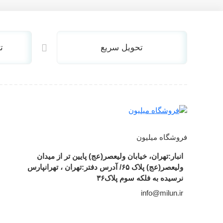
اکسترنال
SSD اینترنال
SSD اکسترنال
پاور
تحویل سریع
ت
پاور گرین
پاور کولر مستر
پاور تسکو
درایو نوری کامپیوتر
اینترنال
اکسترنال
کیس کامپیوتر
فروشگاه میلیون
فن پردازنده
فن پردازنده گرین
انبار:تهران، خیابان ولیعصر(عج) پایین تر از میدان
فن پردازنده کولر مستر
ولیعصر(عج) پلاک ۶۵/ آدرس دفتر:تهران ، تهرانپارس
فن پردازنده دیپ کول
نرسیده به فلکه سوم پلاک۳۶
کیبورد
info@milun.ir
کیبورد ام اس ای
کیبورد گرین