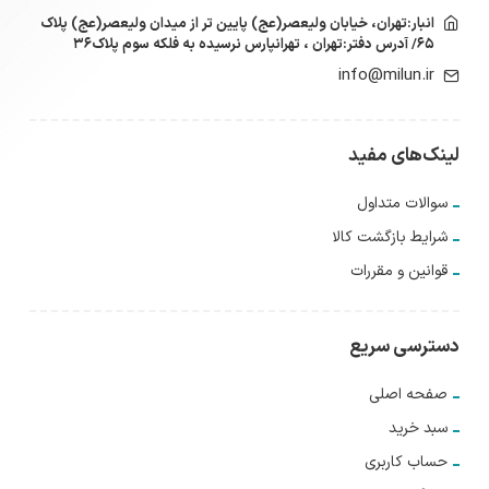
انبار:تهران، خیابان ولیعصر(عج) پایین تر از میدان ولیعصر(عج) پلاک
۶۵/ آدرس دفتر:تهران ، تهرانپارس نرسیده به فلکه سوم پلاک۳۶
info@milun.ir
لینک‌های مفید
سوالات متداول
شرایط بازگشت کالا
قوانین و مقررات
دسترسی سریع
صفحه اصلی
سبد خرید
حساب کاربری