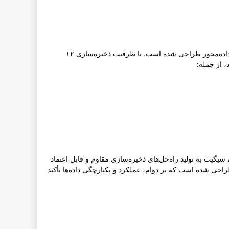
هارد اینترنال سیگیت مدل Exos ST12000NM000j یک هارد درایو با ظرفیت بالا است که به‌طور خاص برای محیط‌های شرکتی و برنامه‌های داده‌محور طراحی شده است. با ظرفیت ذخیره‌سازی ۱۲
، از جمله:
یگیت به تولید راه‌حل‌های ذخیره‌سازی مقاوم و قابل اعتماد
کند. سری Exos به‌طور خاص برای بارهای کاری شرکتی طراحی شده است که بر دوام، عملکرد و یکپارچگی داده‌ها تأکید