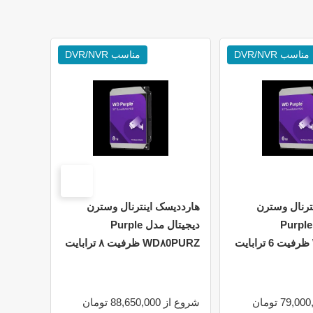
مناسب DVR/NVR
مناسب DVR/NVR
ترنال وسترن
هارددیسک اینترنال وسترن
هارد دی
دیجیتال مدل Purple
دیجیتال مدل Purple
WD۸0PURZ ظرفیت ۸ ترابایت
گیگابای
شروع از 88,650,000 تومان
7,250,000 - ,238,000