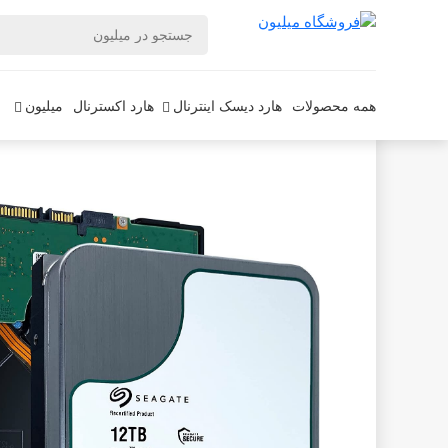
فروشگاه میلیون
لوازم جانبی و قطعات کامپیوتر
ذخیره ساز ،ح
همه محصولات
هارد دیسک اینترنال
هارد اکسترنال
میلیون