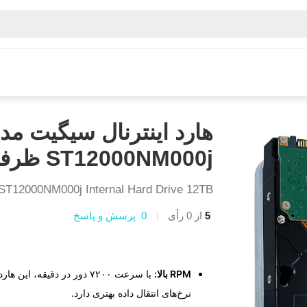
افظه ،هارد
اینترنال
هارد اینترنال سیگیت مدل Exos ST12000NM000j ظرفیت ۱۲ ترابایت
ST12000NM000j ظرفیت ۱۲ ترابایت
ST12000NM000j Internal Hard Drive 12TB
5
از
0
رأی
0
پرسش و پاسخ
RPM بالا:
با سرعت ۷۲۰۰ دور در دقیقه
نرخ‌های انتقال داده بهتری دارد.