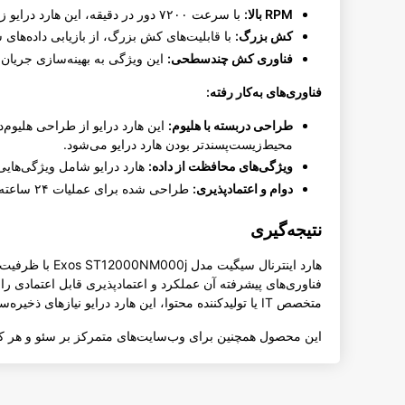
RPM بالا:
با سرعت ۷۲۰۰ دور در دقیقه، این هارد درایو زمان‌های دسترسی سریعتری را ارائه می‌دهد و نرخ‌های انتقال داده بهتری دارد.
کش بزرگ:
با قابلیت‌های کش بزرگ، از بازیابی داده‌های سریع اطمی
فناوری کش چندسطحی:
این ویژگی به بهینه‌سازی جریان 
فناوری‌های به‌کار رفته:
طراحی دربسته با هلیوم:
این هارد درایو از طراحی هلیوم‌
محیط‌زیست‌پسندتر بودن هارد درایو می‌شود.
ویژگی‌های محافظت از داده:
هارد درایو شامل ویژگی‌هایی مانند حسگرهای لرزش چرخش
دوام و اعتمادپذیری:
طراحی شده برای عملیات ۲۴ ساعته و ۷ روز هفته، سری Exos از نظر دوام و اعتمادپذیری بی‌نظیر است و برای بارهای کاری سنگین بسیار مناسب است.
نتیجه‌گیری
فناوری‌های پیشرفته آن عملکرد و اعتمادپذیری قابل اعتمادی را
متخصص IT یا تولیدکننده محتوا، این هارد درایو نیازهای ذخیره‌سازی شما را برآورده می‌کند و در عین حال استانداردهای بالای مورد انتظار از برند سیگیت را حفظ می‌کند.
این محصول همچنین برای وب‌سایت‌های متمرکز بر سئو و هر کسی 