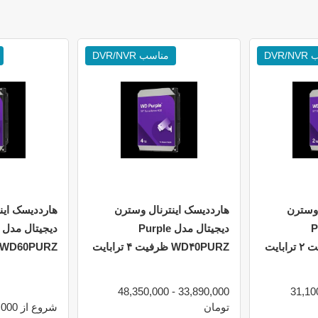
DVR
مناسب DVR/NVR
 وسترن
هارددیسک اینترنال وسترن
هارددیسک این
Purp
دیجیتال مدل Purple
WD۴0PURZ ظرفیت ۴ ترابایت
WD60PURZ ظرفیت 6 ترابایت
33,890,000 - 48,350,000
21,158,000 -
تومان
شروع از 79,000,000 تومان