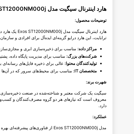
هارد اینترنال سیگیت مدل Exos ST12000NM000j ظرفیت ۱۲ ترابایت - توضیحات محصول
توضیحات محصول:
ترابایت، این هارد درایو گزینه‌ای ایده‌آل برای افرادی و سازما
مراکز داده:
مناسب برای ذخیره‌سازی ابری و مجازی‌سازی
شرکت‌های بزرگ:
مناسب برای مدیریت پایگاه داده، پشتیبا
تولیدکنندگان محتوا:
عالی برای ذخیره فایل‌های رسانه‌ای بز
متخصصان IT:
مناسب برای محیط‌های سرور که در آن‌ها عم
شهرت برند:
سیگیت یک شرکت معتبر و شناخته‌شده در صنعت ذخیره‌سازی داده‌
دارد.
عملکرد:
مدل Exos ST12000NM000j از فناوری‌های پیشرفته‌ای بهره می‌برد که عملکرد و اعتمادپذیری آن را افزایش می‌دهد: