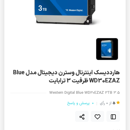
هارددیسک اینترنال وسترن دیجیتال مدل Blue
WD30EZAZ ظرفیت 3 ترابایت
Western Digital Blue WD30EZAZ 3TB ۳.5
5
از
0
رأی
0
پرسش و پاسخ