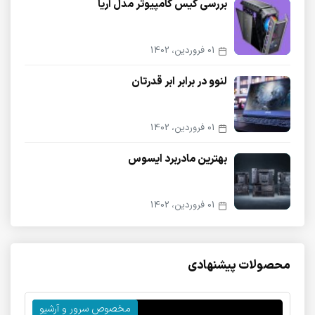
بررسی کیس کامپیوتر مدل آریا
01 فروردین، 1402
لنوو در برابر ابر قدرتان
01 فروردین، 1402
بهترین مادربرد ایسوس
01 فروردین، 1402
محصولات پیشنهادی
کی
مخصوص سرور و آرشیو