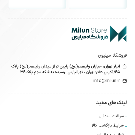
فروشگاه میلیون
انبار:تهران، خیابان ولیعصر(عج) پایین تر از میدان ولیعصر(عج) پلاک
۶۵/ آدرس دفتر:تهران ، تهرانپارس نرسیده به فلکه سوم پلاک۳۶
info@milun.ir
لینک‌های مفید
سوالات متداول
شرایط بازگشت کالا
قوانین و مقررات