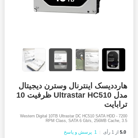
هارددیسک اینترنال وسترن دیجیتال
مدل Ultrastar HC510 ظرفیت 10
ترابایت
Western Digital 10TB Ultrastar DC HC510 SATA HDD - 7200
RPM Class, SATA 6 Gb/s, 256MB Cache, 3.5
5.0
از
1
رأی
1
پرسش و پاسخ