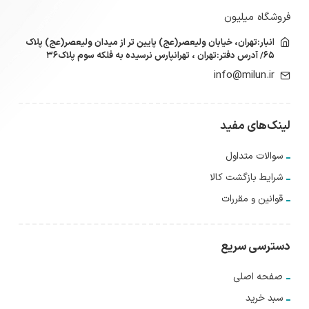
فروشگاه میلیون
انبار:تهران، خیابان ولیعصر(عج) پایین تر از میدان ولیعصر(عج) پلاک
۶۵/ آدرس دفتر:تهران ، تهرانپارس نرسیده به فلکه سوم پلاک۳۶
info@milun.ir
لینک‌های مفید
سوالات متداول
شرایط بازگشت کالا
قوانین و مقررات
دسترسی سریع
صفحه اصلی
سبد خرید