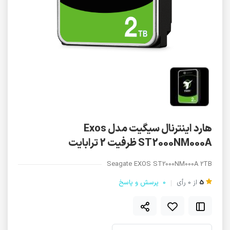
هارد اینترنال سیگیت مدل Exos
ST2000NM000A ظرفیت 2 ترابایت
Seagate EXOS ST2000NM000A 2TB
5
از
0
رأی
0
پرسش و پاسخ