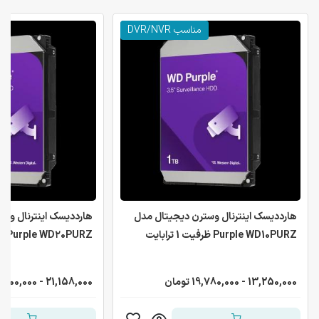
مناسب DVR/NVR
هارددیسک اینترنال وسترن دیجیتال مدل
هارددیسک اینترنال وس
Purple WD10PURZ ظرفیت 1 ترابایت
Purple WD۲0PURZ ظرفیت ۲ ترابایت
13,250,000 - 19,780,000 تومان
21,158,000 - 31,100,000 تومان