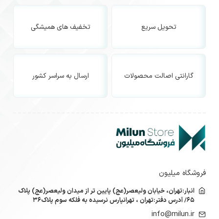
تحویل سریع
تخفیف های همیشگی
گارانتی اصالت محصولات
ارسال به سراسر کشور
فروشگاه میلیون
انبار:تهران، خیابان ولیعصر(عج) پایین تر از میدان ولیعصر(عج) پلاک
۶۵/ آدرس دفتر:تهران ، تهرانپارس نرسیده به فلکه سوم پلاک۳۶
info@milun.ir