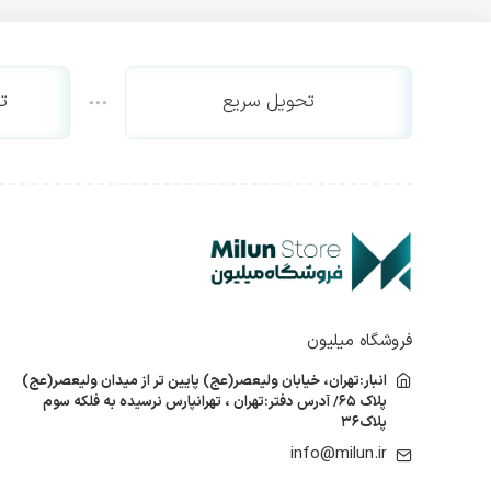
اکسترنال
SSD اینترنال
SSD اکسترنال
پاور
تحویل سریع
ت
پاور گرین
پاور کولر مستر
پاور تسکو
درایو نوری کامپیوتر
اینترنال
اکسترنال
کیس کامپیوتر
فن پردازنده
فن پردازنده گرین
فروشگاه میلیون
فن پردازنده کولر مستر
انبار:تهران، خیابان ولیعصر(عج) پایین تر از میدان ولیعصر(عج)
فن پردازنده دیپ کول
پلاک ۶۵/ آدرس دفتر:تهران ، تهرانپارس نرسیده به فلکه سوم
کیبورد
پلاک۳۶
کیبورد ام اس ای
info@milun.ir
کیبورد گرین