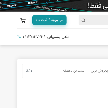
ورود / ثبت نام
تلفن پشتیبانی:
09127037339
پرفروش ترین
بیشترین تخفیف
1 کالا